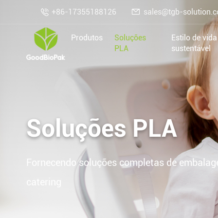

+86-17355188126
sales@tgb-solution.

Produtos
Soluções
Estilo de vida
PLA
sustentável
Soluções PLA
Fornecendo soluções completas de embalagen
catering