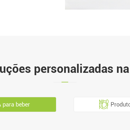
luções personalizadas n
 para beber
Produto