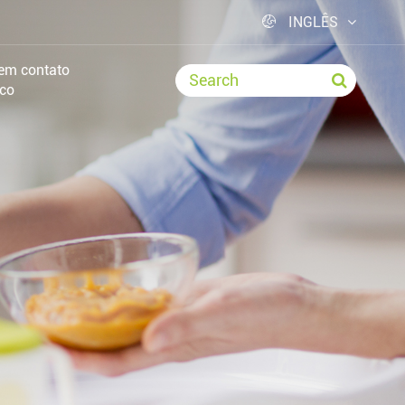

INGLÊS
 em contato
co