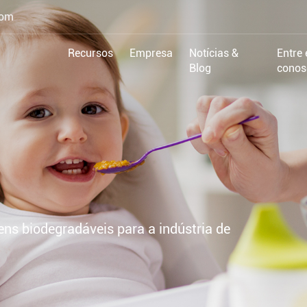
com
Recursos
Empresa
Notícias &
Entre
Blog
conos
s biodegradáveis para a indústria de