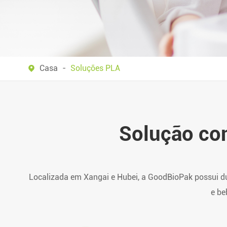
Casa
Soluções PLA

Solução co
Localizada em Xangai e Hubei, a GoodBioPak possui du
e be