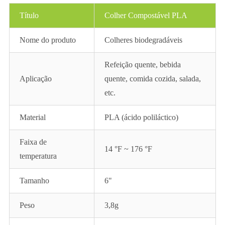
Título
Colher Compostável PLA
Nome do produto
Colheres biodegradáveis
Refeição quente, bebida
Aplicação
quente, comida cozida, salada,
etc.
Material
PLA (ácido poliláctico)
Faixa de
14 °F ~ 176 °F
temperatura
Tamanho
6"
Peso
3,8g