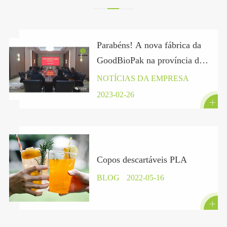
Parabéns! A nova fábrica da
GoodBioPak na província de
Hubei assinou oficialmente
NOTÍCIAS DA EMPRESA
um contrato.
2023-02-26

Copos descartáveis PLA
BLOG
2022-05-16
