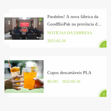
Parabéns! A nova fábrica da
GoodBioPak na província de
Hubei assinou oficialmente
NOTÍCIAS DA EMPRESA
um contrato.
2023-02-26

Copos descartáveis PLA
BLOG
2022-05-16
