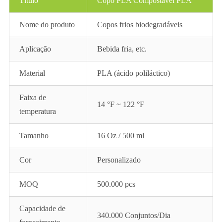
Título
Copo PLA Compostável PLA
Nome do produto
Copos frios biodegradáveis
Aplicação
Bebida fria, etc.
Material
PLA (ácido poliláctico)
Faixa de
14 °F ~ 122 °F
temperatura
Tamanho
16 Oz / 500 ml
Cor
Personalizado
MOQ
500.000 pcs
Capacidade de
340.000 Conjuntos/Dia