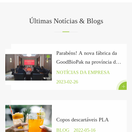
Últimas Notícias & Blogs
Parabéns! A nova fábrica da
GoodBioPak na província de
Hubei assinou oficialmente
NOTÍCIAS DA EMPRESA
um contrato.
2023-02-26

Copos descartáveis PLA
BLOG
2022-05-16