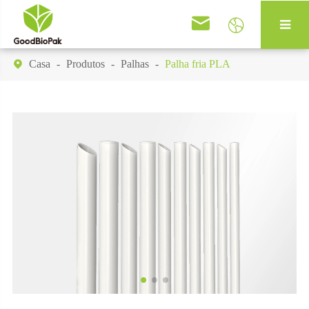


Casa
Produtos
Palhas
Palha fria PLA
