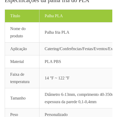
Especificações da palha fria do PLA
Título
Palha PLA
Nome do
Palha fria PLA
produto
Aplicação
Catering/Conferências/Festas/Eventos/Expo
Material
PLA PBS
Faixa de
14 °F ~ 122 °F
temperatura
Diâmetro 6-13mm, comprimento 40-350mm
Tamanho
espessura da parede 0,1-0,4mm
Peso
Personalizado